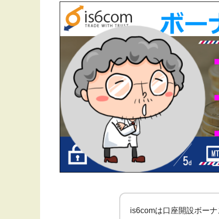
is6comは口座開設ボ